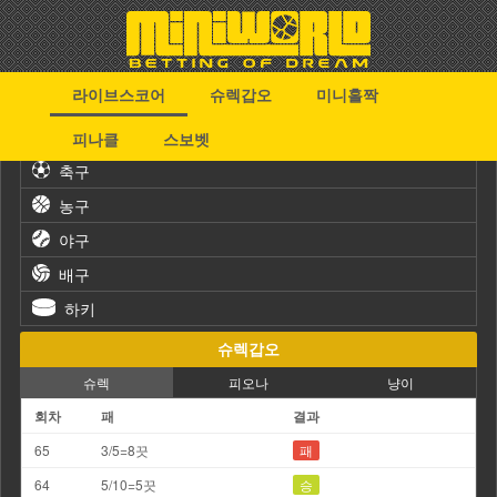
라이브스코어
슈렉갑오
미니홀짝
스포츠
피나클
스보벳
축구
농구
야구
배구
하키
슈렉갑오
슈렉
피오나
냥이
회차
패
결과
65
3/5=8끗
패
64
5/10=5끗
승