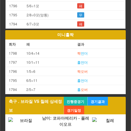
1796
5/6=1끗
패
1795
2/8=0끗(망통)
무
1794
6/7=3끗
패
미니홀짝
회차
패
결과
1798
10/4=14
짝
언더
1797
10/1=11
홀
언더
1796
1/5=6
짝
오버
1795
6/5=11
홀
언더
1794
2/5=7
홀
오버
축구 . 브라질 VS 칠레 상세정
진행중경기
경기결과
보
경기일정
남미: 코파아메리카 - 플레
이오프