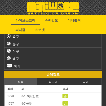
라이브스코어
슈렉갑오
미니홀짝
스포츠
피나클
스보벳
축구
농구
야구
배구
하키
슈렉갑오
슈렉
피오나
냥이
회차
패
결과
1798
8/1=9끗(갑오)
승
1797
9/7=6끗
승