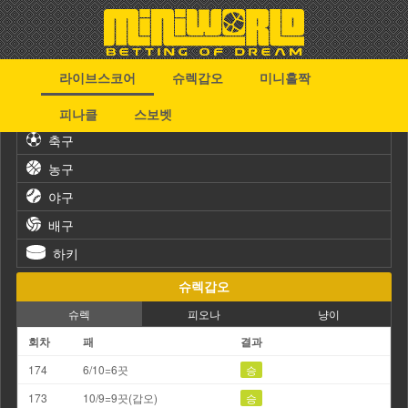
라이브스코어
슈렉갑오
미니홀짝
스포츠
피나클
스보벳
축구
농구
야구
배구
하키
슈렉갑오
슈렉
피오나
냥이
회차
패
결과
174
6/10=6끗
승
173
10/9=9끗(갑오)
승