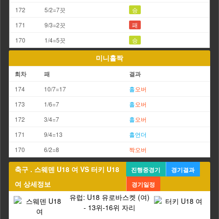
172
5/2=7끗
승
171
9/3=2끗
패
170
1/4=5끗
승
미니홀짝
회차
패
결과
174
10/7=17
홀
오버
173
1/6=7
홀
오버
172
3/4=7
홀
오버
171
9/4=13
홀
언더
170
6/2=8
짝
오버
축구 . 스웨덴 U18 여 VS 터키 U18
진행중경기
경기결과
여 상세정보
경기일정
유럽: U18 유로바스켓 (여)
- 13위-16위 자리