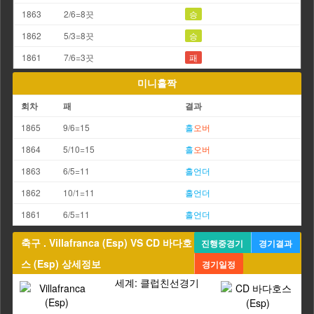
1863
2/6=8끗
승
1862
5/3=8끗
승
1861
7/6=3끗
패
미니홀짝
회차
패
결과
1865
9/6=15
홀
오버
1864
5/10=15
홀
오버
1863
6/5=11
홀
언더
1862
10/1=11
홀
언더
1861
6/5=11
홀
언더
축구 . Villafranca (Esp) VS CD 바다호
진행중경기
경기결과
스 (Esp) 상세정보
경기일정
세계: 클럽친선경기