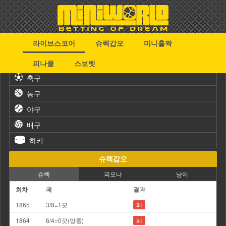
라이브스코어
슈렉갑오
미니홀짝
스포츠
피나클
스보벳
축구
농구
야구
배구
하키
슈렉갑오
슈렉
피오나
냥이
회차
패
결과
1865
3/8=1끗
패
1864
6/4=0끗(망통)
패