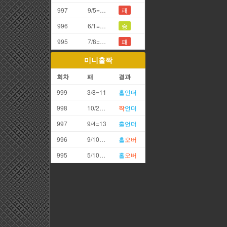
997
9/5=4끗
패
996
6/1=7끗
승
995
7/8=5끗
패
미니홀짝
회차
패
결과
999
3/8=11
홀
언더
998
10/2=12
짝
언더
997
9/4=13
홀
언더
996
9/10=19
홀
오버
995
5/10=15
홀
오버