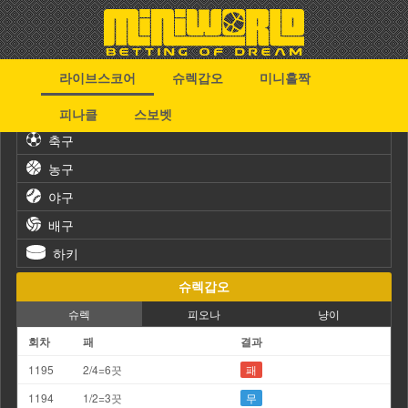
라이브스코어
슈렉갑오
미니홀짝
스포츠
피나클
스보벳
축구
농구
야구
배구
하키
슈렉갑오
슈렉
피오나
냥이
회차
패
결과
1195
2/4=6끗
패
1194
1/2=3끗
무