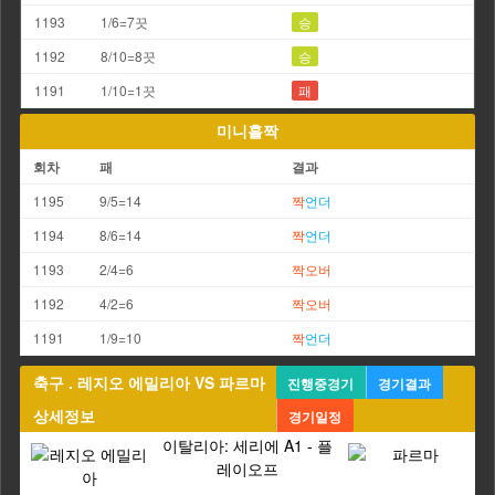
1193
1/6=7끗
승
1192
8/10=8끗
승
1191
1/10=1끗
패
미니홀짝
회차
패
결과
1195
9/5=14
짝
언더
1194
8/6=14
짝
언더
1193
2/4=6
짝
오버
1192
4/2=6
짝
오버
1191
1/9=10
짝
언더
축구 . 레지오 에밀리아 VS 파르마
진행중경기
경기결과
상세정보
경기일정
이탈리아: 세리에 A1 - 플
레이오프