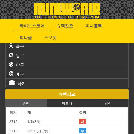
라이브스코어
슈렉갑오
미니홀짝
스포츠
피나클
스보벳
축구
농구
야구
배구
하키
슈렉갑오
슈렉
피오나
냥이
회차
패
결과
2719
9/4=3끗
패
2718
1/9=0끗(망통)
무