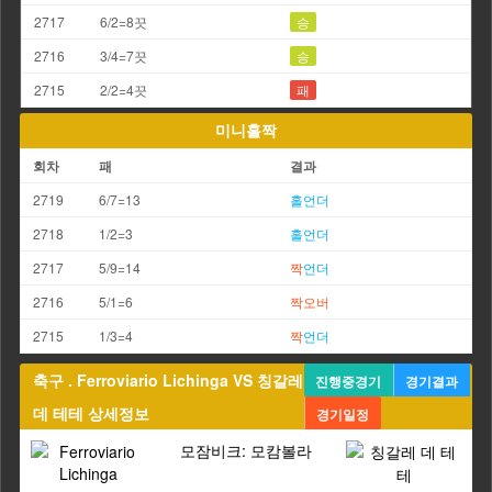
2717
6/2=8끗
승
2716
3/4=7끗
승
2715
2/2=4끗
패
미니홀짝
회차
패
결과
2719
6/7=13
홀
언더
2718
1/2=3
홀
언더
2717
5/9=14
짝
언더
2716
5/1=6
짝
오버
2715
1/3=4
짝
언더
축구 . Ferroviario Lichinga VS 칭갈레
진행중경기
경기결과
데 테테 상세정보
경기일정
모잠비크: 모캄볼라