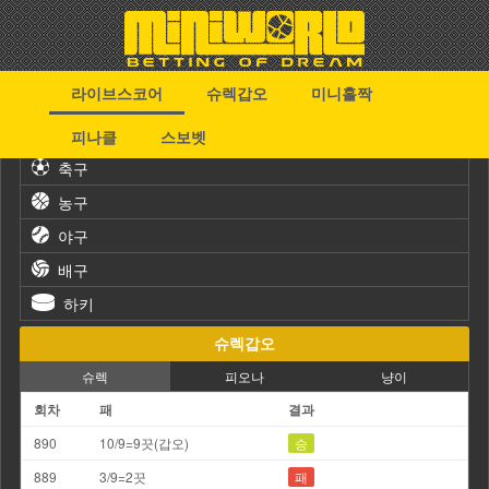
라이브스코어
슈렉갑오
미니홀짝
스포츠
피나클
스보벳
축구
농구
야구
배구
하키
슈렉갑오
슈렉
피오나
냥이
회차
패
결과
890
10/9=9끗(갑오)
승
889
3/9=2끗
패