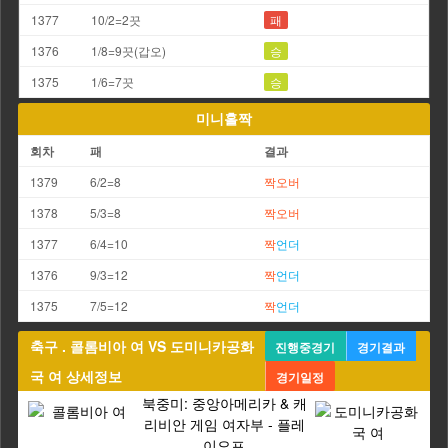
1377
10/2=2끗
패
1376
1/8=9끗(갑오)
승
1375
1/6=7끗
승
미니홀짝
회차
패
결과
1379
6/2=8
짝
오버
1378
5/3=8
짝
오버
1377
6/4=10
짝
언더
1376
9/3=12
짝
언더
1375
7/5=12
짝
언더
축구 . 콜롬비아 여 VS 도미니카공화
진행중경기
경기결과
국 여 상세정보
경기일정
북중미: 중앙아메리카 & 캐
리비안 게임 여자부 - 플레
이오프