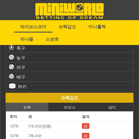
라이브스코어
슈렉갑오
미니홀짝
스포츠
피나클
스보벳
축구
농구
야구
배구
하키
슈렉갑오
슈렉
피오나
냥이
회차
패
결과
1379
7/3=0끗(망통)
패
1378
7/6=3끗
패