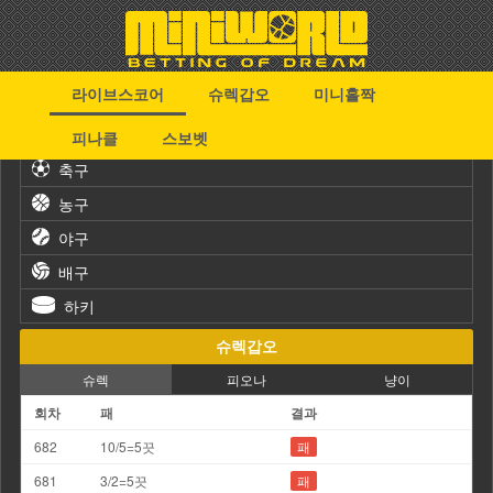
라이브스코어
슈렉갑오
미니홀짝
스포츠
피나클
스보벳
축구
농구
야구
배구
하키
슈렉갑오
슈렉
피오나
냥이
회차
패
결과
682
10/5=5끗
패
681
3/2=5끗
패