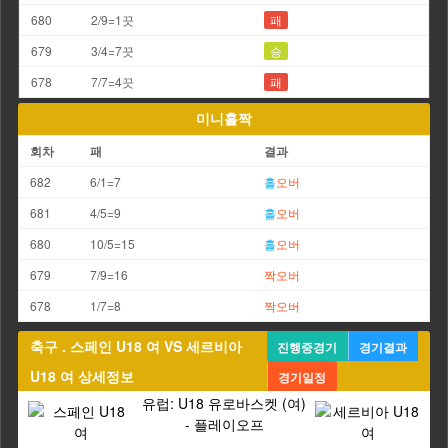
680
2/9=1끗
패
679
3/4=7끗
승
678
7/7=4끗
패
미니홀짝
회차
패
결과
682
6/1=7
홀
오버
681
4/5=9
홀
오버
680
10/5=15
홀
오버
679
7/9=16
짝
오버
678
1/7=8
짝
오버
축구 . 스페인 U18 여 VS 세르비아
진행중경기
경기결과
U18 여 상세정보
경기일정
유럽: U18 유로바스켓 (여)
- 플레이오프