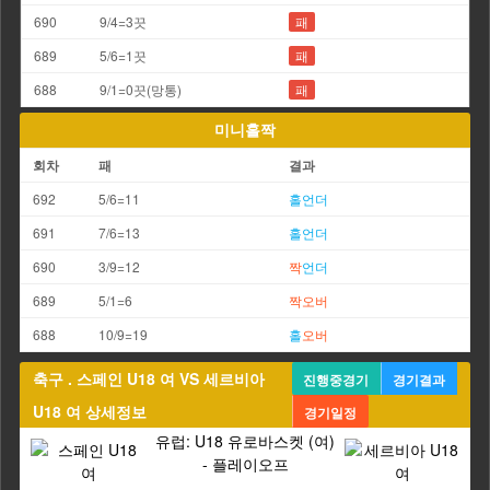
690
9/4=3끗
패
689
5/6=1끗
패
688
9/1=0끗(망통)
패
미니홀짝
회차
패
결과
692
5/6=11
홀
언더
691
7/6=13
홀
언더
690
3/9=12
짝
언더
689
5/1=6
짝
오버
688
10/9=19
홀
오버
축구 . 스페인 U18 여 VS 세르비아
진행중경기
경기결과
U18 여 상세정보
경기일정
유럽: U18 유로바스켓 (여)
- 플레이오프