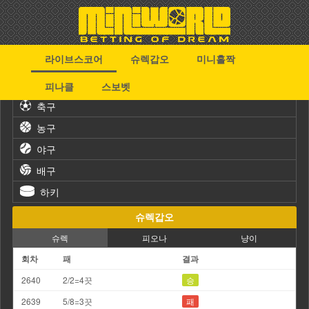
라이브스코어
슈렉갑오
미니홀짝
스포츠
피나클
스보벳
축구
농구
야구
배구
하키
슈렉갑오
슈렉
피오나
냥이
회차
패
결과
2640
2/2=4끗
승
2639
5/8=3끗
패