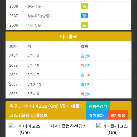
2638
6/5=1끗
승
2637
6/4=0끗(망통)
무
2636
1/4=5끗
승
미니홀짝
회차
패
결과
2640
4/9=13
홀
언더
2639
6/4=10
짝
언더
2638
8/9=17
홀
오버
2637
3/10=13
홀
언더
2636
5/5=10
짝
언더
축구 . 레바디아코스 (Gre) VS 파네톨리
진행중경기
코스 (Gre) 상세정보
경기결과
경기일정
세계: 클럽친선경기