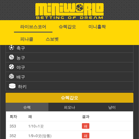
라이브스코어
슈렉갑오
미니홀짝
스포츠
피나클
스보벳
축구
농구
야구
배구
하키
슈렉갑오
슈렉
피오나
냥이
회차
패
결과
353
1/10=1끗
패
352
1/9=0끗(망통)
패