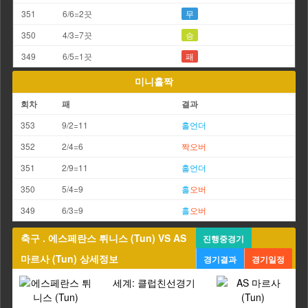
351
6/6=2끗
무
350
4/3=7끗
승
349
6/5=1끗
패
미니홀짝
회차
패
결과
353
9/2=11
홀
언더
352
2/4=6
짝
오버
351
2/9=11
홀
언더
350
5/4=9
홀
오버
349
6/3=9
홀
오버
축구 . 에스페란스 튀니스 (Tun) VS AS
진행중경기
마르사 (Tun) 상세정보
경기결과
경기일정
세계: 클럽친선경기