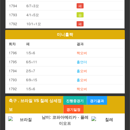
1794
6/7=3끗
패
1793
4/1=5끗
승
1792
10/1=1끗
패
미니홀짝
회차
패
결과
1796
1/5=6
짝
오버
1795
6/5=11
홀
언더
1794
2/5=7
홀
오버
1793
6/9=15
홀
오버
1792
1/5=6
짝
오버
축구 . 브라질 VS 칠레 상세정
진행중경기
경기결과
보
경기일정
남미: 코파아메리카 - 플레
이오프