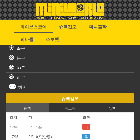
라이브스코어
슈렉갑오
미니홀짝
스포츠
피나클
스보벳
축구
농구
야구
배구
하키
슈렉갑오
슈렉
피오나
냥이
회차
패
결과
1796
5/6=1끗
패
1795
2/8=0끗(망통)
무