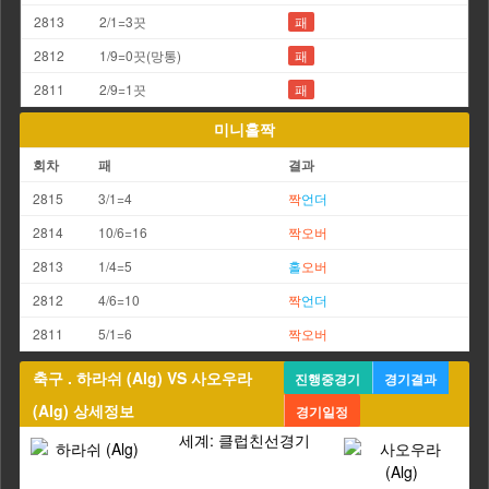
2813
2/1=3끗
패
2812
1/9=0끗(망통)
패
2811
2/9=1끗
패
미니홀짝
회차
패
결과
2815
3/1=4
짝
언더
2814
10/6=16
짝
오버
2813
1/4=5
홀
오버
2812
4/6=10
짝
언더
2811
5/1=6
짝
오버
축구 . 하라쉬 (Alg) VS 사오우라
진행중경기
경기결과
(Alg) 상세정보
경기일정
세계: 클럽친선경기