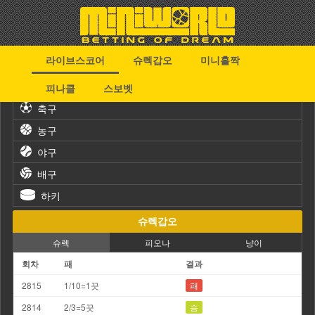
라이브스코어
슈렉갑오
미니홀짝
스포츠
피나클
스보벳
축구
농구
야구
배구
하키
슈렉갑오
슈렉
피오나
냥이
회차
패
결과
2815
1/10=1끗
패
2814
2/3=5끗
승