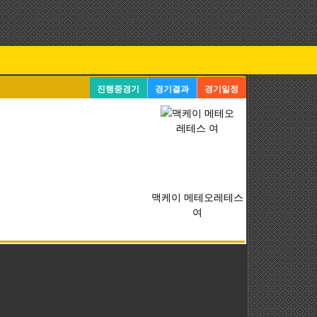
진행중경기
경기결과
경기일정
맥케이 메테오레테스
여