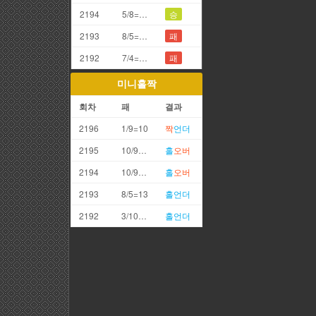
2194
5/8=3끗
승
2193
8/5=3끗
패
2192
7/4=1끗
패
미니홀짝
회차
패
결과
2196
1/9=10
짝
언더
2195
10/9=19
홀
오버
2194
10/9=19
홀
오버
2193
8/5=13
홀
언더
2192
3/10=13
홀
언더