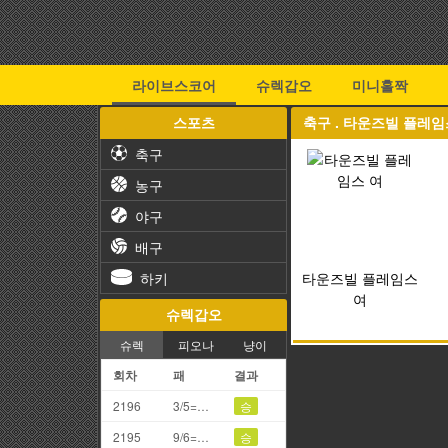
라이브스코어
슈렉갑오
미니홀짝
스포츠
축구 . 타운즈빌 플레임
축구
농구
야구
배구
하키
타운즈빌 플레임스
여
슈렉갑오
슈렉
피오나
냥이
회차
패
결과
2196
3/5=8끗
승
2195
9/6=5끗
승