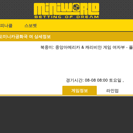
피나클
스보벳
S 도미니카공화국 여 상세정보
북중미: 중앙아메리카 & 캐리비안 게임 여자부 -
경기시간:
08-08 08:00 토요일
,
게임정보
라인업