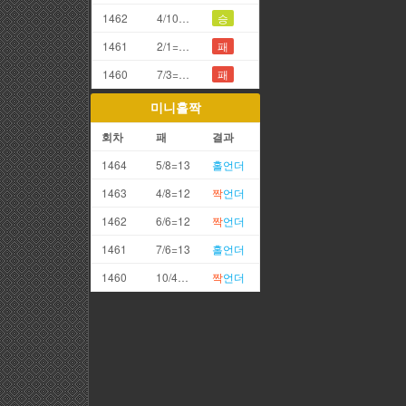
1462
4/10=4끗
승
1461
2/1=3끗
패
1460
7/3=0끗(망통)
패
미니홀짝
회차
패
결과
1464
5/8=13
홀
언더
1463
4/8=12
짝
언더
1462
6/6=12
짝
언더
1461
7/6=13
홀
언더
1460
10/4=14
짝
언더