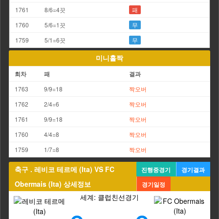
1761
8/6=4끗
패
1760
5/6=1끗
무
1759
5/1=6끗
무
미니홀짝
회차
패
결과
1763
9/9=18
짝
오버
1762
2/4=6
짝
오버
1761
9/9=18
짝
오버
1760
4/4=8
짝
오버
1759
1/7=8
짝
오버
축구 . 레비코 테르메 (Ita) VS FC
진행중경기
경기결과
Obermais (Ita) 상세정보
경기일정
세계: 클럽친선경기