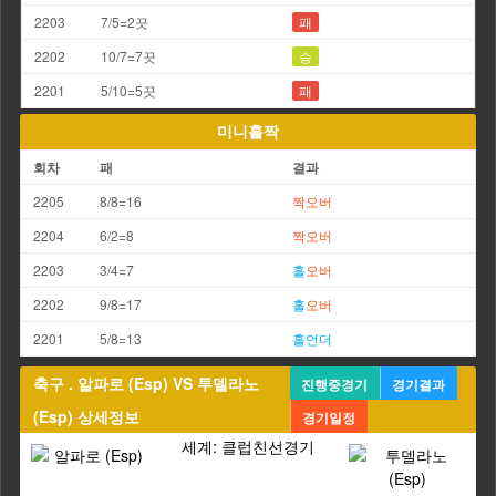
2203
7/5=2끗
패
2202
10/7=7끗
승
2201
5/10=5끗
패
미니홀짝
회차
패
결과
2205
8/8=16
짝
오버
2204
6/2=8
짝
오버
2203
3/4=7
홀
오버
2202
9/8=17
홀
오버
2201
5/8=13
홀
언더
축구 . 알파로 (Esp) VS 투델라노
진행중경기
경기결과
(Esp) 상세정보
경기일정
세계: 클럽친선경기