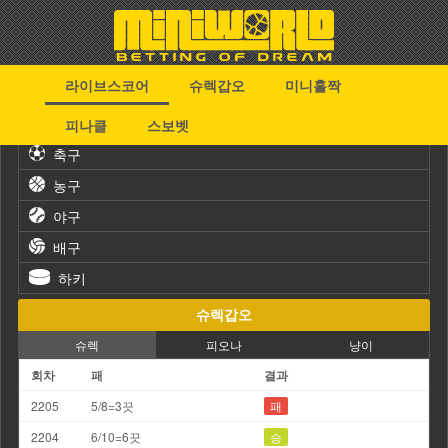
라이브스코어
슈렉갑오
미니홀짝
스포츠
피나클
스보벳
축구
농구
야구
배구
하키
슈렉갑오
슈렉
피오나
냥이
회차
패
결과
2205
5/8=3끗
패
2204
6/10=6끗
승