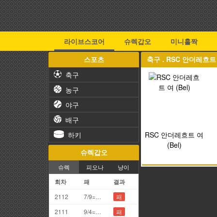
라이브스코어
슈렉갑오
미니홀짝
스포츠
축구 . RSC 안더레흐트 여
축구
농구
야구
배구
하키
RSC 안더레흐트 여
(Bel)
슈렉갑오
슈렉
피오나
냥이
회차
패
결과
2112
7/9=6끗
패
2111
9/4=3끗
패