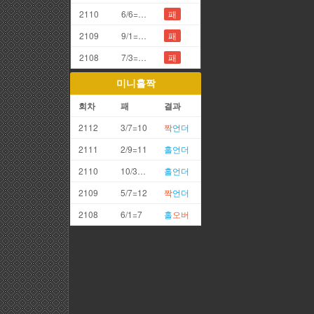
2110
6/6=2끗
패
2109
9/1=0끗(망통)
패
2108
7/3=0끗(망통)
패
미니홀짝
회차
패
결과
2112
3/7=10
짝
언더
2111
2/9=11
홀
언더
2110
10/3=13
홀
언더
2109
5/7=12
짝
언더
2108
6/1=7
홀
오버