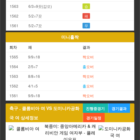
1563
6/3=9끗(갑오)
승
1562
5/2=7끗
패
1561
5/2=7끗
무
미니홀짝
회차
패
결과
1565
9/9=18
짝
오버
1564
2/5=7
홀
오버
1563
8/8=16
짝
오버
1562
4/1=5
홀
오버
1561
9/9=18
짝
오버
축구 . 콜롬비아 여 VS 도미니카공화
진행중경기
경기결과
국 여 상세정보
경기일정
북중미: 중앙아메리카 & 캐
리비안 게임 여자부 - 플레
이오프