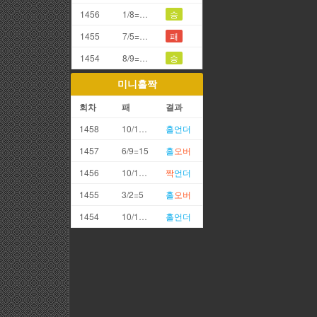
1456
1/8=9끗(갑오)
승
1455
7/5=2끗
패
1454
8/9=7끗
승
미니홀짝
회차
패
결과
1458
10/1=11
홀
언더
1457
6/9=15
홀
오버
1456
10/10=20
짝
언더
1455
3/2=5
홀
오버
1454
10/1=11
홀
언더