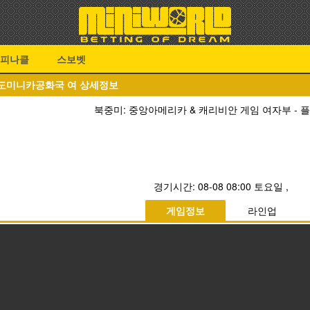
피나클
스보벳
S 도미니카공화국 여 상세정보
북중미: 중앙아메리카 & 캐리비안 게임 여자부 -
경기시간:
08-08 08:00 토요일
,
게임정보
라인업