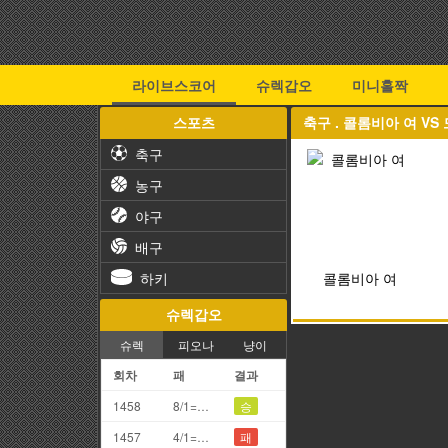
라이브스코어
슈렉갑오
미니홀짝
스포츠
축구 . 콜롬비아 여 V
축구
농구
야구
배구
하키
콜롬비아 여
슈렉갑오
슈렉
피오나
냥이
회차
패
결과
1458
8/1=9끗(갑오)
승
1457
4/1=5끗
패