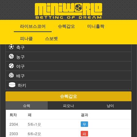
라이브스코어
슈렉갑오
미니홀짝
스포츠
피나클
스보벳
축구
농구
야구
배구
하키
슈렉갑오
슈렉
피오나
냥이
회차
패
결과
2304
5/6=1끗
무
2303
6/6=2끗
패