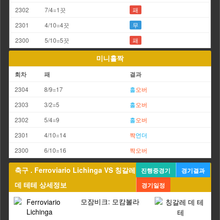
2302
7/4=1끗
패
2301
4/10=4끗
무
2300
5/10=5끗
패
미니홀짝
회차
패
결과
2304
8/9=17
홀
오버
2303
3/2=5
홀
오버
2302
5/4=9
홀
오버
2301
4/10=14
짝
언더
2300
6/10=16
짝
오버
축구 . Ferroviario Lichinga VS 칭갈레
진행중경기
경기결과
데 테테 상세정보
경기일정
모잠비크: 모캄볼라