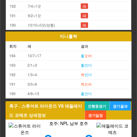
192
7/4=1끗
패
191
9/2=1끗
패
190
10/10=0끗(망통)
패
미니홀짝
회차
패
결과
194
10/7=17
홀
오버
193
2/1=3
홀
언더
192
1/3=4
짝
언더
191
3/3=6
짝
오버
190
4/9=13
홀
언더
축구 . 스튜어트 라이온즈 VS 애들레이
진행중경기
경기결과
드 코메츠 상세정보
경기일정
호주: NPL 남부 호주