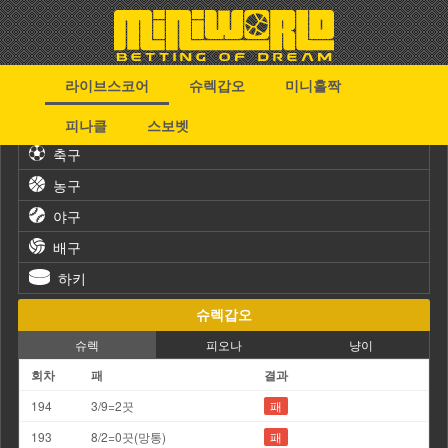
라이브스코어
슈렉갑오
미니홀짝
스포츠
피나클
스보벳
축구
농구
야구
배구
하키
슈렉갑오
슈렉
피오나
냥이
회차
패
결과
194
3/9=2끗
패
193
8/2=0끗(망통)
패