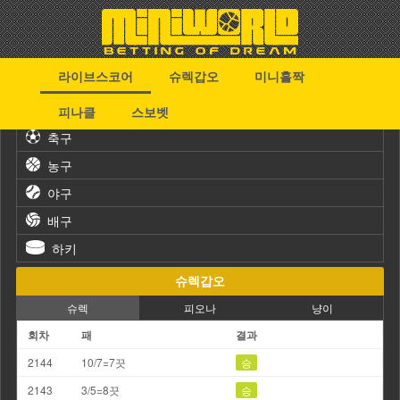
라이브스코어
슈렉갑오
미니홀짝
스포츠
피나클
스보벳
축구
농구
야구
배구
하키
슈렉갑오
슈렉
피오나
냥이
회차
패
결과
2144
10/7=7끗
승
2143
3/5=8끗
승