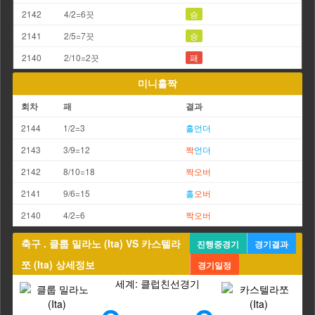
2142
4/2=6끗
승
2141
2/5=7끗
승
2140
2/10=2끗
패
미니홀짝
회차
패
결과
2144
1/2=3
홀
언더
2143
3/9=12
짝
언더
2142
8/10=18
짝
오버
2141
9/6=15
홀
오버
2140
4/2=6
짝
오버
축구 . 클룹 밀라노 (Ita) VS 카스텔라
진행중경기
경기결과
쪼 (Ita) 상세정보
경기일정
세계: 클럽친선경기