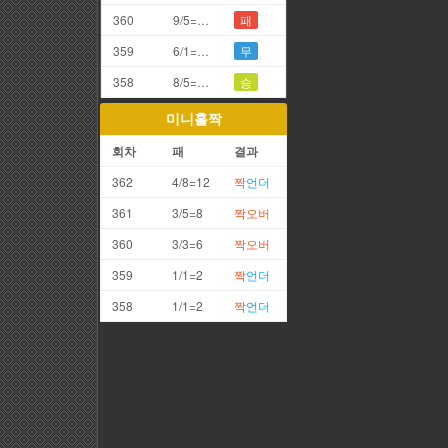
360
9/5=4끗
패
359
6/1=7끗
무
358
8/5=3끗
승
미니홀짝
회차
패
결과
362
4/8=12
짝
언더
361
3/5=8
짝
오버
360
3/3=6
짝
오버
359
1/1=2
짝
언더
358
1/1=2
짝
언더