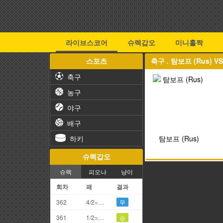
라이브스코어
슈렉갑오
미니홀짝
스포츠
축구 . 탐보프 (Rus) V
축구
농구
야구
배구
하키
탐보프 (Rus)
슈렉갑오
슈렉
피오나
냥이
회차
패
결과
362
4/2=6끗
무
361
1/2=3끗
승