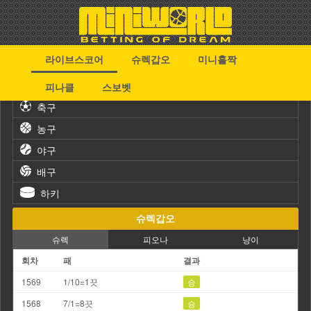
라이브스코어
슈렉갑오
미니홀짝
스포츠
피나클
스보벳
축구
농구
야구
배구
하키
슈렉갑오
슈렉
피오나
냥이
회차
패
결과
1569
1/10=1끗
승
1568
7/1=8끗
승