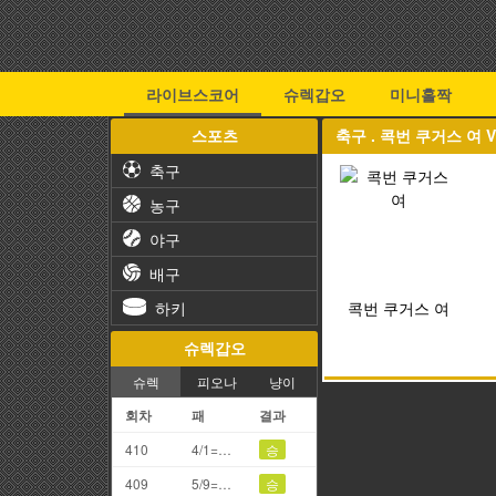
라이브스코어
슈렉갑오
미니홀짝
스포츠
축구 . 콕번 쿠거스 여
축구
농구
야구
배구
하키
콕번 쿠거스 여
슈렉갑오
슈렉
피오나
냥이
회차
패
결과
410
4/1=5끗
승
409
5/9=4끗
승