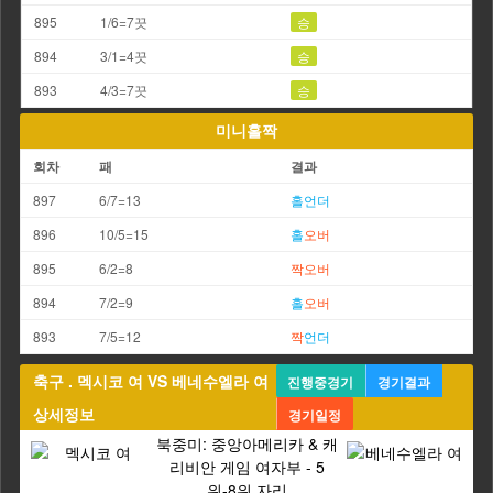
895
1/6=7끗
승
894
3/1=4끗
승
893
4/3=7끗
승
미니홀짝
회차
패
결과
897
6/7=13
홀
언더
896
10/5=15
홀
오버
895
6/2=8
짝
오버
894
7/2=9
홀
오버
893
7/5=12
짝
언더
축구 . 멕시코 여 VS 베네수엘라 여
진행중경기
경기결과
상세정보
경기일정
북중미: 중앙아메리카 & 캐
리비안 게임 여자부 - 5
위-8위 자리