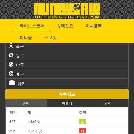
라이브스코어
슈렉갑오
미니홀짝
스포츠
피나클
스보벳
축구
농구
야구
배구
하키
슈렉갑오
슈렉
피오나
냥이
회차
패
결과
897
1/4=5끗
승
896
10/3=3끗
패