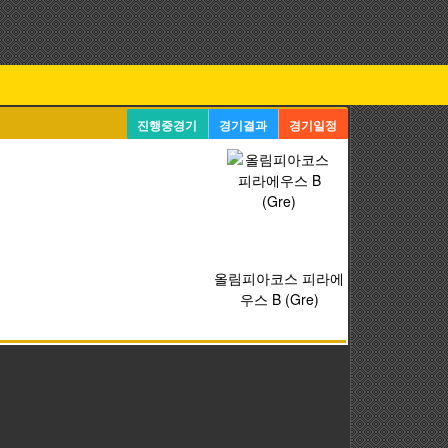
진행중경기
경기결과
경기일정
올림피아코스 피라에
우스 B (Gre)