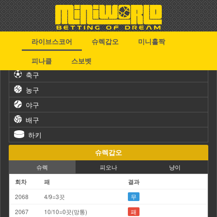
라이브스코어
슈렉갑오
미니홀짝
스포츠
피나클
스보벳
축구
농구
야구
배구
하키
슈렉갑오
슈렉
피오나
냥이
회차
패
결과
2068
4/9=3끗
무
2067
10/10=0끗(망통)
패