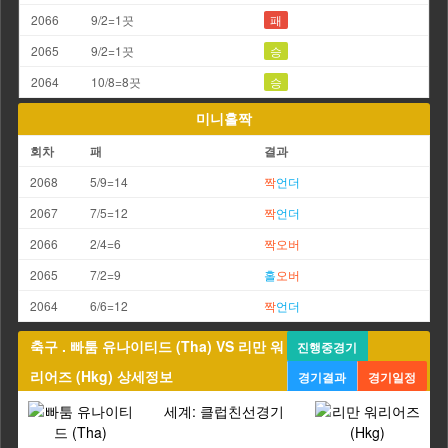
2066
9/2=1끗
패
2065
9/2=1끗
승
2064
10/8=8끗
승
미니홀짝
회차
패
결과
2068
5/9=14
짝
언더
2067
7/5=12
짝
언더
2066
2/4=6
짝
오버
2065
7/2=9
홀
오버
2064
6/6=12
짝
언더
축구 . 빠툼 유나이티드 (Tha) VS 리만 워
진행중경기
리어즈 (Hkg) 상세정보
경기결과
경기일정
세계: 클럽친선경기