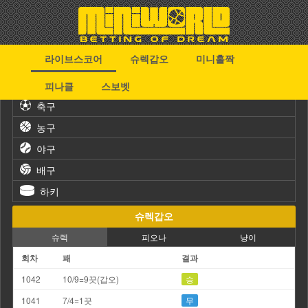
라이브스코어
슈렉갑오
미니홀짝
스포츠
피나클
스보벳
축구
농구
야구
배구
하키
슈렉갑오
슈렉
피오나
냥이
회차
패
결과
1042
10/9=9끗(갑오)
승
1041
7/4=1끗
무