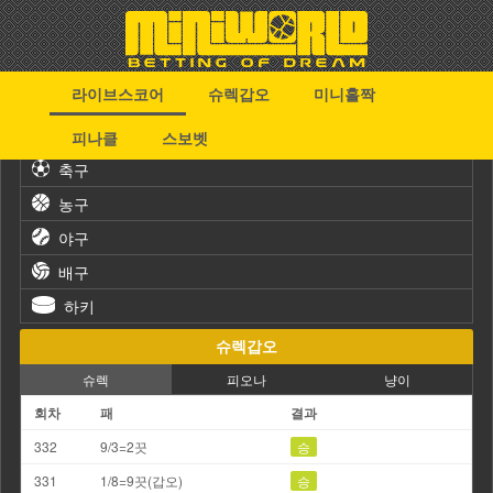
라이브스코어
슈렉갑오
미니홀짝
스포츠
피나클
스보벳
축구
농구
야구
배구
하키
슈렉갑오
슈렉
피오나
냥이
회차
패
결과
332
9/3=2끗
승
331
1/8=9끗(갑오)
승