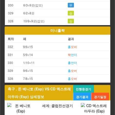
330
6/3=9끗(갑오)
무
329
6/2=8끗
승
328
10/9=9끗(갑오)
승
미니홀짝
회차
패
결과
332
9/6=15
홀
오버
331
5/9=14
짝
언더
330
1/10=11
홀
언더
329
9/6=15
홀
오버
328
7/8=15
홀
오버
축구 . 돈 베니토 (Esp) VS CD 엑스트레
진행중경기
마두라 (Esp) 상세정보
경기결과
경기일정
세계: 클럽친선경기