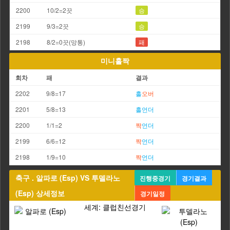
2200
10/2=2끗
승
2199
9/3=2끗
승
2198
8/2=0끗(망통)
패
미니홀짝
회차
패
결과
2202
9/8=17
홀
오버
2201
5/8=13
홀
언더
2200
1/1=2
짝
언더
2199
6/6=12
짝
언더
2198
1/9=10
짝
언더
축구 . 알파로 (Esp) VS 투델라노
진행중경기
경기결과
(Esp) 상세정보
경기일정
세계: 클럽친선경기