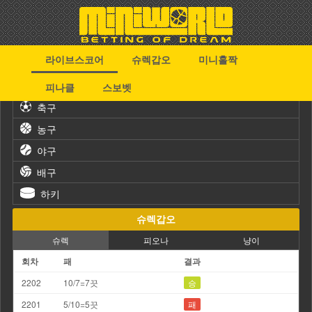
라이브스코어
슈렉갑오
미니홀짝
스포츠
피나클
스보벳
축구
농구
야구
배구
하키
슈렉갑오
슈렉
피오나
냥이
회차
패
결과
2202
10/7=7끗
승
2201
5/10=5끗
패