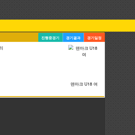
진행중경기
경기결과
경기일정
자리
덴마크 U18 여