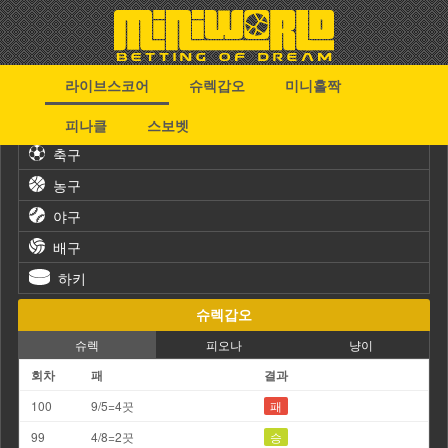
라이브스코어
슈렉갑오
미니홀짝
스포츠
피나클
스보벳
축구
농구
야구
배구
하키
슈렉갑오
슈렉
피오나
냥이
회차
패
결과
100
9/5=4끗
패
99
4/8=2끗
승