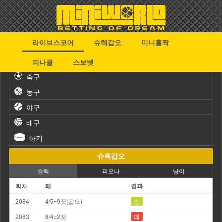
라이브스코어
슈렉갑오
미니홀짝
스포츠
피나클
스보벳
축구
농구
야구
배구
하키
슈렉갑오
슈렉
피오나
냥이
회차
패
결과
2084
4/5=9끗(갑오)
승
2083
8/4=2끗
패