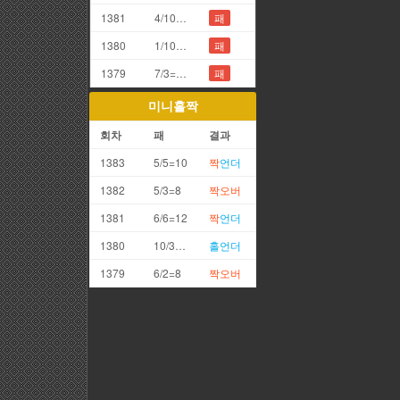
1381
4/10=4끗
패
1380
1/10=1끗
패
1379
7/3=0끗(망통)
패
미니홀짝
회차
패
결과
1383
5/5=10
짝
언더
1382
5/3=8
짝
오버
1381
6/6=12
짝
언더
1380
10/3=13
홀
언더
1379
6/2=8
짝
오버