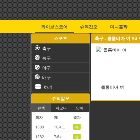
라이브스코어
슈렉갑오
미니홀짝
스포츠
축구 . 콜롬비아 여 V
축구
농구
야구
배구
하키
콜롬비아 여
슈렉갑오
슈렉
피오나
냥이
회차
패
결과
1383
10/4=4끗
승
1382
7/6=3끗
승