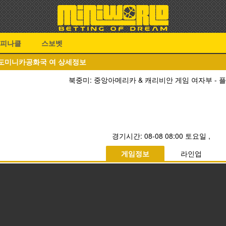
피나클
스보벳
S 도미니카공화국 여 상세정보
북중미: 중앙아메리카 & 캐리비안 게임 여자부 -
경기시간:
08-08 08:00 토요일
,
게임정보
라인업