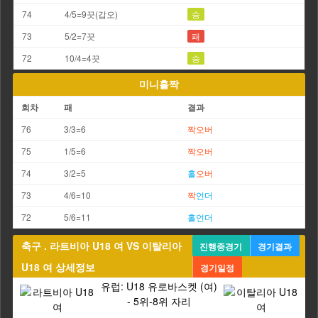
74
4/5=9끗(갑오)
승
73
5/2=7끗
패
72
10/4=4끗
승
미니홀짝
회차
패
결과
76
3/3=6
짝
오버
75
1/5=6
짝
오버
74
3/2=5
홀
오버
73
4/6=10
짝
언더
72
5/6=11
홀
언더
축구 . 라트비아 U18 여 VS 이탈리아
진행중경기
경기결과
U18 여 상세정보
경기일정
유럽: U18 유로바스켓 (여)
- 5위-8위 자리