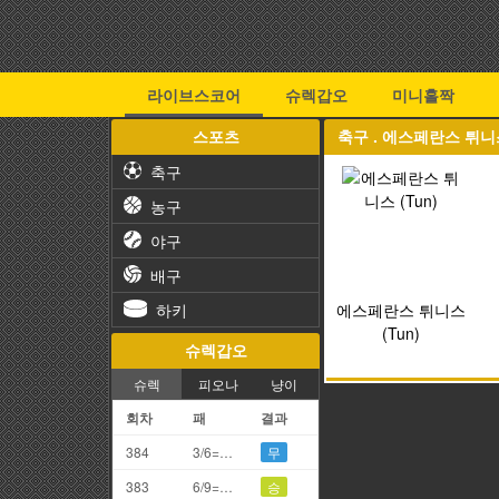
라이브스코어
슈렉갑오
미니홀짝
스포츠
축구 . 에스페란스 튀니스 
축구
농구
야구
배구
하키
에스페란스 튀니스
(Tun)
슈렉갑오
슈렉
피오나
냥이
회차
패
결과
384
3/6=9끗(갑오)
무
383
6/9=5끗
승