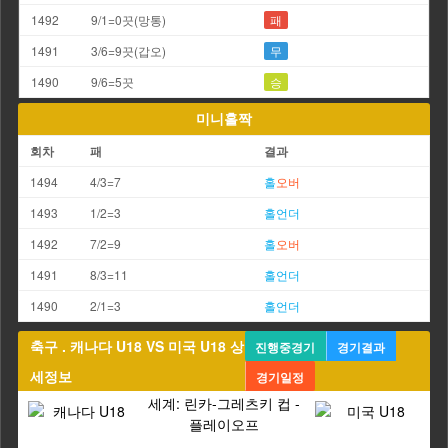
1492
9/1=0끗(망통)
패
1491
3/6=9끗(갑오)
무
1490
9/6=5끗
승
미니홀짝
회차
패
결과
1494
4/3=7
홀
오버
1493
1/2=3
홀
언더
1492
7/2=9
홀
오버
1491
8/3=11
홀
언더
1490
2/1=3
홀
언더
축구 . 캐나다 U18 VS 미국 U18 상
진행중경기
경기결과
세정보
경기일정
세계: 린카-그레츠키 컵 -
플레이오프