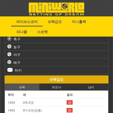
라이브스코어
슈렉갑오
미니홀짝
스포츠
피나클
스보벳
축구
농구
야구
배구
하키
슈렉갑오
슈렉
피오나
냥이
회차
패
결과
1494
3/9=2끗
패
1493
9/1=0끗(망통)
패