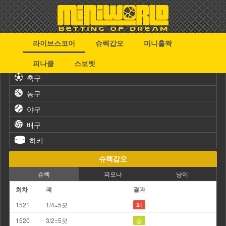
라이브스코어
슈렉갑오
미니홀짝
스포츠
피나클
스보벳
축구
농구
야구
배구
하키
슈렉갑오
슈렉
피오나
냥이
회차
패
결과
1521
1/4=5끗
패
1520
3/2=5끗
승