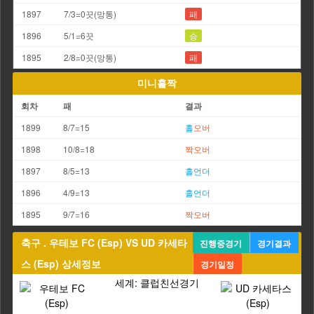
1897
7/3=0끗(망통)
패
1896
5/1=6끗
승
1895
2/8=0끗(망통)
패
미니홀짝
회차
패
결과
1899
8/7=15
홀
오버
1898
10/8=18
짝
오버
1897
8/5=13
홀
언더
1896
4/9=13
홀
언더
1895
9/7=16
짝
오버
축구 . 우테보 FC (Esp) VS UD 카세타
진행중경기
경기결과
스 (Esp) 상세정보
경기일정
세계: 클럽친선경기