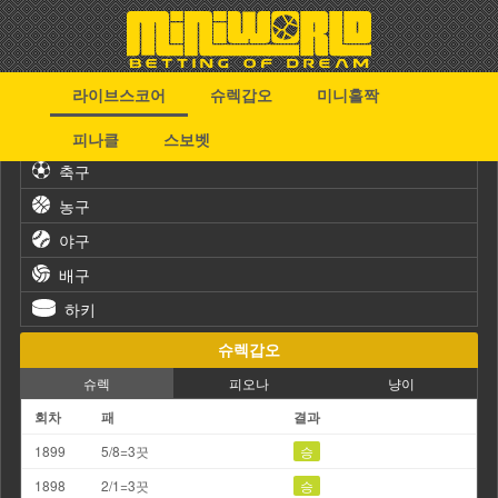
라이브스코어
슈렉갑오
미니홀짝
스포츠
피나클
스보벳
축구
농구
야구
배구
하키
슈렉갑오
슈렉
피오나
냥이
회차
패
결과
1899
5/8=3끗
승
1898
2/1=3끗
승