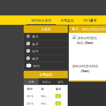
라이브스코어
슈렉갑오
미니홀짝
스포츠
축구 . 크리스티안스타드 
축구
농구
야구
배구
하키
크리스티안스타드
(Swe)
슈렉갑오
슈렉
피오나
냥이
회차
패
결과
2514
9/6=5끗
승
2513
4/5=9끗(갑오)
승