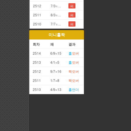
2512
7/3=0끗(망통)
패
2511
8/3=1끗
패
2510
7/7=4끗
패
미니홀짝
회차
패
결과
2514
6/9=15
홀
오버
2513
4/1=5
홀
오버
2512
9/7=16
짝
오버
2511
1/7=8
짝
오버
2510
4/9=13
홀
언더