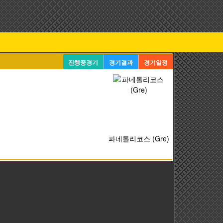
진행중경기
경기결과
경기일정
파네톨리코스 (Gre)