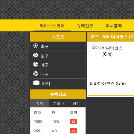
라이브스코어
슈렉갑오
미니홀짝
스포츠
축구 . 레바디아코스 (G
축구
농구
야구
배구
하키
레바디아코스 (Gre)
슈렉갑오
슈렉
피오나
냥이
회차
패
결과
2652
10/6=6끗
패
2651
4/9=3끗
패