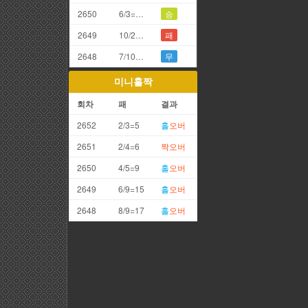
2650
6/3=9끗(갑오)
승
2649
10/2=2끗
패
2648
7/10=7끗
무
미니홀짝
회차
패
결과
2652
2/3=5
홀
오버
2651
2/4=6
짝
오버
2650
4/5=9
홀
오버
2649
6/9=15
홀
오버
2648
8/9=17
홀
오버