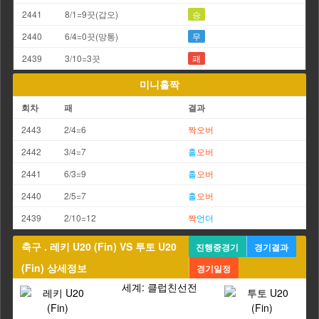
2441
8/1=9끗(갑오)
승
2440
6/4=0끗(망통)
무
2439
3/10=3끗
패
미니홀짝
회차
패
결과
2443
2/4=6
짝
오버
2442
3/4=7
홀
오버
2441
6/3=9
홀
오버
2440
2/5=7
홀
오버
2439
2/10=12
짝
언더
축구 . 레키 U20 (Fin) VS 투토 U20
진행중경기
경기결과
(Fin) 상세정보
경기일정
세계: 클럽친선전