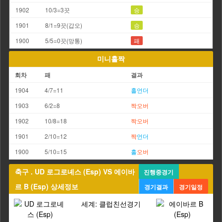
1902
10/3=3끗
승
1901
8/1=9끗(갑오)
승
1900
5/5=0끗(망통)
패
미니홀짝
회차
패
결과
1904
4/7=11
홀
언더
1903
6/2=8
짝
오버
1902
10/8=18
짝
오버
1901
2/10=12
짝
언더
1900
5/10=15
홀
오버
축구 . UD 로그로녜스 (Esp) VS 에이바
진행중경기
르 B (Esp) 상세정보
경기결과
경기일정
세계: 클럽친선경기