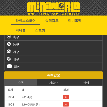
라이브스코어
슈렉갑오
미니홀짝
스포츠
피나클
스보벳
축구
농구
야구
배구
하키
슈렉갑오
슈렉
피오나
냥이
회차
패
결과
1904
2/2=4끗
패
1903
1/9=0끗(망통)
패