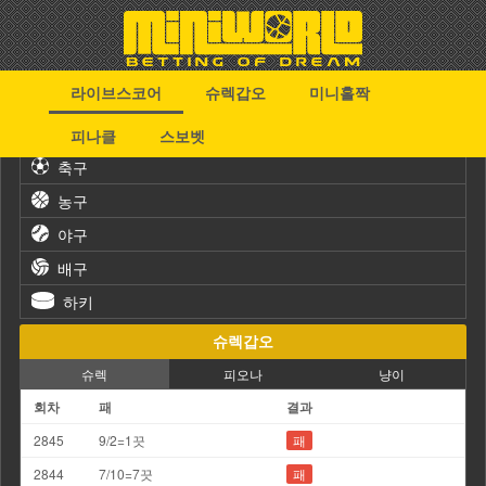
라이브스코어
슈렉갑오
미니홀짝
스포츠
피나클
스보벳
축구
농구
야구
배구
하키
슈렉갑오
슈렉
피오나
냥이
회차
패
결과
2845
9/2=1끗
패
2844
7/10=7끗
패