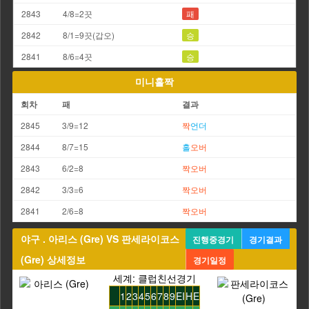
2843
4/8=2끗
패
2842
8/1=9끗(갑오)
승
2841
8/6=4끗
승
미니홀짝
회차
패
결과
2845
3/9=12
짝
언더
2844
8/7=15
홀
오버
2843
6/2=8
짝
오버
2842
3/3=6
짝
오버
2841
2/6=8
짝
오버
야구 . 아리스 (Gre) VS 판세라이코스
진행중경기
경기결과
(Gre) 상세정보
경기일정
세계: 클럽친선경기
1
2
3
4
5
6
7
8
9
EI
H
E