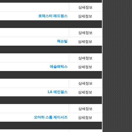
상세정보
로체스터 레드윙스
상세정보
상세정보
잭슨빌
상세정보
상세정보
애슬레틱스
상세정보
상세정보
LA 에인절스
상세정보
상세정보
오마하 스톰 제이서즈
상세정보