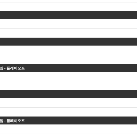
임 - 플레이오프
임 - 플레이오프