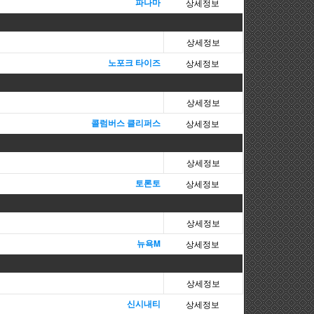
파나마
상세정보
상세정보
노포크 타이즈
상세정보
상세정보
콜럼버스 클리퍼스
상세정보
상세정보
토론토
상세정보
상세정보
뉴욕M
상세정보
상세정보
신시내티
상세정보