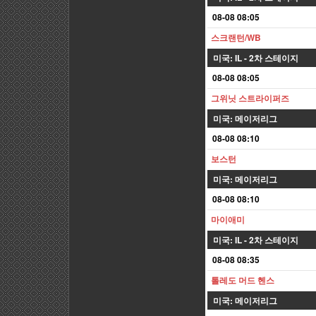
08-08 08:05
스크랜턴/WB
미국: IL - 2차 스테이지
08-08 08:05
그위닛 스트라이퍼즈
미국: 메이저리그
08-08 08:10
보스턴
미국: 메이저리그
08-08 08:10
마이애미
미국: IL - 2차 스테이지
08-08 08:35
톨레도 머드 헨스
미국: 메이저리그