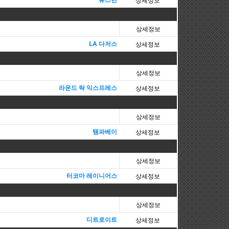
상세정보
LA 다저스
상세정보
상세정보
라운드 락 익스프레스
상세정보
상세정보
탬파베이
상세정보
상세정보
터코마 레이니어스
상세정보
상세정보
디트로이트
상세정보