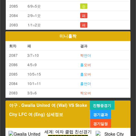
2085
6/9=5끗
승
2084
2/9=1끗
패
2083
1/1=2끗
패
미니홀짝
회차
패
결과
2087
3/7=10
짝
언더
2086
4/5=9
홀
오버
2085
10/5=15
홀
오버
2084
10/1=11
홀
언더
2083
3/3=6
짝
오버
야구 . Gwalia United 여 (Wal) VS Stoke
진행중경기
City LFC 여 (Eng) 상세정보
경기결과
경기일정
세계: 여자 클럽 친선경기