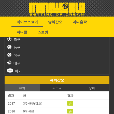
라이브스코어
슈렉갑오
미니홀짝
스포츠
피나클
스보벳
축구
농구
야구
배구
하키
슈렉갑오
슈렉
피오나
냥이
회차
패
결과
2087
3/6=9끗(갑오)
승
2086
9/7=6끗
승